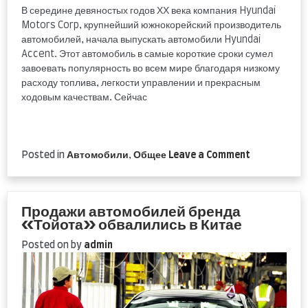
В середине девяностых годов ХХ века компания Hyundai
Motors Corp, крупнейший южнокорейский производитель
автомобилей, начала выпускать автомобили Hyundai
Accent. Этот автомобиль в самые короткие сроки сумел
завоевать популярность во всем мире благодаря низкому
расходу топлива, легкости управлении и прекрасным
ходовым качествам. Сейчас
on
Posted in
Автомобили
,
Общее
Leave a Comment
Запчасти
для
Hyundai
Accent
Продажи автомобилей бренда
«Тойота» обвалились в Китае
Posted on
by
admin