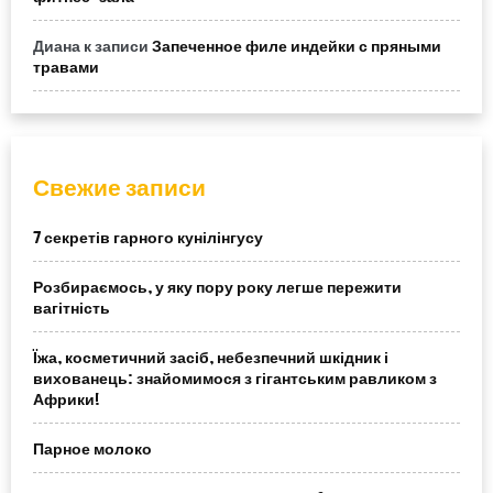
Диана
к записи
Запеченное филе индейки с пряными
травами
Свежие записи
7 секретів гарного кунілінгусу
Розбираємось, у яку пору року легше пережити
вагітність
Їжа, косметичний засіб, небезпечний шкідник і
вихованець: знайомимося з гігантським равликом з
Африки!
Парное молоко