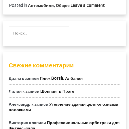
on
Posted in
Автомобили
,
Общее
Leave a Comment
Продажи
автомобил
бренда
«Тойота»
Найти:
обвалилис
в
Китае
Свежие комментарии
Диана
к записи
Пляж Borsh, Албания
Лилия
к записи
Шоппинг в Праге
Александр
к записи
Утепление здания целлюлозными
волокнами
Виктория
к записи
Профессиональные орбитреки для
фитнес-зала