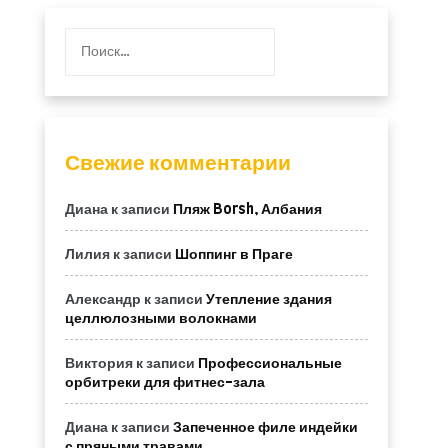
Найти:
Свежие комментарии
Диана
к записи
Пляж Borsh, Албания
Лилия
к записи
Шоппинг в Праге
Александр
к записи
Утепление здания
целлюлозными волокнами
Виктория
к записи
Профессиональные
орбитреки для фитнес-зала
Диана
к записи
Запеченное филе индейки
с пряными травами