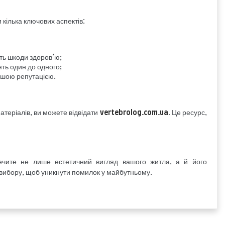
кілька ключових аспектів:
ють шкоди здоров’ю;
ять один до одного;
ошою репутацією.
атеріалів, ви можете відвідати
vertebrolog.com.ua
. Це ресурс,
ечите не лише естетичний вигляд вашого житла, а й його
у вибору, щоб уникнути помилок у майбутньому.