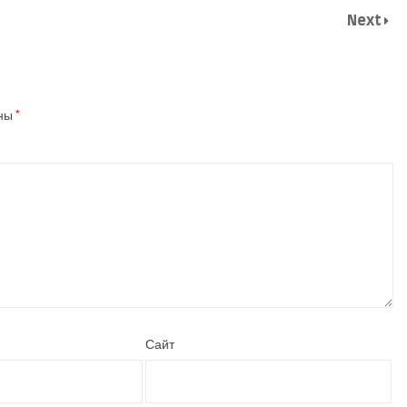
Next
ены
*
Сайт